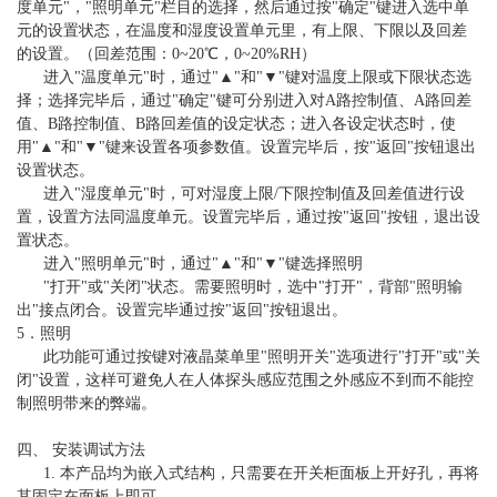
度单元"，"照明单元"栏目的选择，然后通过按"确定"键进入选中单
元的设置状态，在温度和湿度设置单元里，有上限、下限以及回差
的设置。（回差范围：0~20℃，0~20%RH）
进入"温度单元"时，通过"▲"和"▼"键对温度上限或下限状态选
择；选择完毕后，通过"确定"键可分别进入对A路控制值、A路回差
值、B路控制值、B路回差值的设定状态；进入各设定状态时，使
用"▲"和"▼"键来设置各项参数值。设置完毕后，按"返回"按钮退出
设置状态。
进入"湿度单元"时，可对湿度上限/下限控制值及回差值进行设
置，设置方法同温度单元。设置完毕后，通过按"返回"按钮，退出设
置状态。
进入"照明单元"时，通过"▲"和"▼"键选择照明
"打开"或"关闭"状态。需要照明时，选中"打开"，背部"照明输
出"接点闭合。设置完毕通过按"返回"按钮退出。
5．照明
此功能可通过按键对液晶菜单里"照明开关"选项进行"打开"或"关
闭"设置，这样可避免人在人体探头感应范围之外感应不到而不能控
制照明带来的弊端。
四、 安装调试方法
1. 本产品均为嵌入式结构，只需要在开关柜面板上开好孔，再将
其固定在面板上即可。