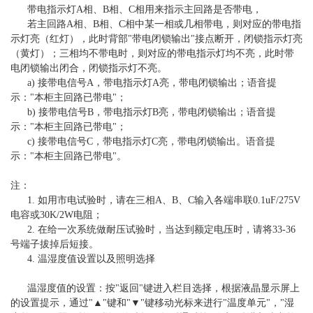
带电指示灯A相、B相、C相用来指示主回路是否带电，
若主回路A相、B相、C相中某一相或几相带电，则对应的带电指
示灯亮（红灯），此时背部"带电闭锁输出"接点断开，闭锁指示灯亮
（黄灯）；三相均不带电时，则对应的带电指示灯均不亮，此时带
电闭锁输出闭合，闭锁指示灯不亮。
a) 接带电信号A，带电指示灯A亮，带电闭锁输出；语音提
示："本柜主回路已带电"；
b) 接带电信号B，带电指示灯B亮，带电闭锁输出；语音提
示："本柜主回路已带电"；
c) 接带电信号C，带电指示灯C亮，带电闭锁输出。语音提
示："本柜主回路已带电"。
注：
1. 如用市电试验时，请在三相A、B、C输入各端串联0.1uF/275V
电容或30K/2W电阻；
2. 在给一次系统做耐压试验时，当达到额定电压时，请将33-36
号端子拔掉后短接。
4. 温湿度值设置以及照明选择
温湿度值的设置：按"返回"键进入栏目选择，根据液晶显示屏上
的设置提示，通过"▲"键和"▼"键移动光标来进行"温度单元"，"湿