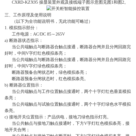
CXRD-KZX95 操显装置外观及接线端子图示意图见图1和图2。
三、工作原理及使用说明
（以下为全功能说明书，无此功能可略过）
1. 模拟指示部分：
工作电源：AC/DC 85～265V
a) 断路器状态指示：
当公共端触点与断路器合触点接通，断路器合闸并且分闸回路完
好时，中间V字灯红色模拟条亮；
当公共端触点与断路器分触点接通，断路器分闸并且合闸回路完
好时，中间V字灯绿色模拟条亮；
断路器预备合闸状态时，绿色模拟条亮；
断路器预备分闸状态时，红色模拟条亮。
b) 断路器位置指示：
当公共端触点与工作位置触点接通时，两个十字灯红色垂直模拟
条亮；
当公共端触点与试验位置触点接通时，两个十字灯绿色水平模拟
条亮。
c) 接地开关位置指示：产品供电，接地刀绿色指示灯亮。
当公共触点与接地刀触点接通时，下方V字灯红色模拟条亮，接
地开关合闸；