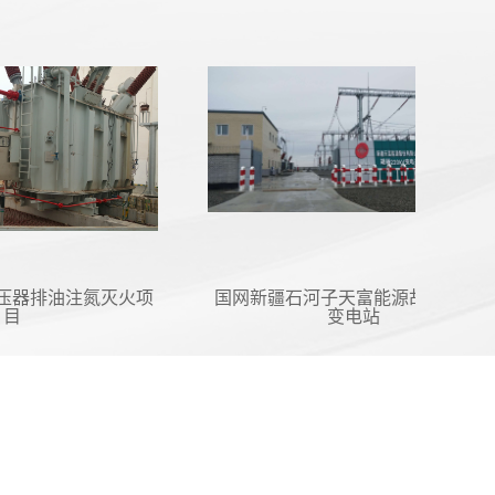
排油注氮灭火项
国网新疆石河子天富能源胡杨220kV
变电站