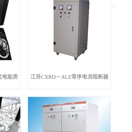
捷式电能质
江苏CXRD－ALZ零序电流阻断器