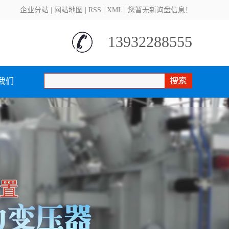
企业分站
|
网站地图
|
RSS
|
XML
|
您暂无新询盘信息！
13932288555
我们