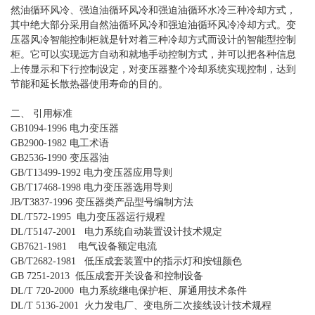
然油循环风冷、强迫油循环风冷和强迫油循环水冷三种冷却方式，
其中绝大部分采用自然油循环风冷和强迫油循环风冷冷却方式。变
压器风冷智能控制柜就是针对着三种冷却方式而设计的智能型控制
柜。它可以实现远方自动和就地手动控制方式，并可以把各种信息
上传显示和下行控制设定，对变压器整个冷却系统实现控制，达到
节能和延长散热器使用寿命的目的。
二、 引用标准
GB1094-1996 电力变压器
GB2900-1982 电工术语
GB2536-1990 变压器油
GB/T13499-1992 电力变压器应用导则
GB/T17468-1998 电力变压器选用导则
JB/T3837-1996 变压器类产品型号编制方法
DL/T572-1995 电力变压器运行规程
DL/T5147-2001 电力系统自动装置设计技术规定
GB7621-1981 电气设备额定电流
GB/T2682-1981 低压成套装置中的指示灯和按钮颜色
GB 7251-2013 低压成套开关设备和控制设备
DL/T 720-2000 电力系统继电保护柜、屏通用技术条件
DL/T 5136-2001 火力发电厂、变电所二次接线设计技术规程