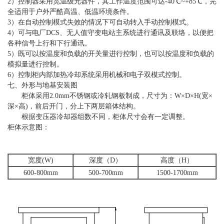
2）控制器采用宽温级元器件，其工作温度范围可达-40℃~+85℃，完
全适用于户外严酷高温、低温环境条件。
3）在自动控制模式失效的情况下可自动转入手动控制模式。
4）可与电厂DCS、无人值守变电站主系统进行通讯及联络，以便把
各种信号上行和下行通讯。
5）既可以按温度和负载的开关量进行控制，也可以按温度和负载的
模拟量进行控制。
6）控制柜内部加热冷却系统采用机械和电子双模式控制。
七、外形与地基安装图
柜体采用2.0mm不锈钢或冷轧钢板制成，尺寸为：W×D×H(宽×
深×高)，前后开门，分上下两层箱体结构。
根据变压器冷却器组数不同，柜体尺寸会有一定调整。
柜体示意图：
宽度(W)
深度（D）
高度（H）
600-800mm
500-700mm
1500-1700mm