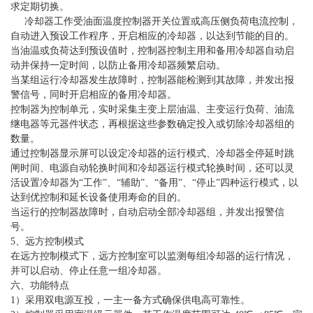
求定期切换。
冷却器工作受油面温度控制器开关位置或高压侧负荷电流控制，
自动进入预设工作程序，开启相应的冷却器，以达到节能的目的。
当油温或负荷达到预设值时，控制器控制主用和备用冷却器自动启
动并保持一定时间，以防止备用冷却器频繁启动。
当某组运行冷却器发生故障时，控制器能检测到其故障，并发出报
警信号，同时开启相应的备用冷却器。
控制器为控制单元，实时采集主变上层油温、主变运行负荷、油流
继电器等元器件状态，再根据这些参数确定投入或切除冷却器组的
数量。
通过控制器显示屏可以设定冷却器的运行模式、冷却器全停延时跳
闸时间、电源自动轮换时间和冷却器运行模式轮换时间，还可以灵
活设置冷却器为“工作”、“辅助”、“备用”、“停止”四种运行模式，以
达到优控制和延长设备使用寿命的目的。
当运行的控制器故障时，自动启动全部冷却器组，并发出报警信
号。
5、远方控制模式
在远方控制模式下，远方控制室可以监测每组冷却器的运行情况，
并可以启动、停止任意一组冷却器。
六、功能特点
1）采用双电源互投，一主一备方式确保供电高可靠性。