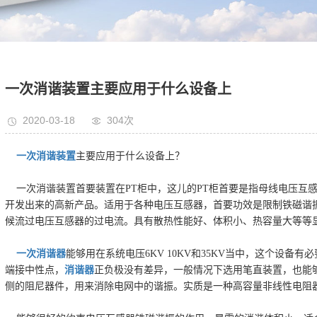
一次消谐装置主要应用于什么设备上
2020-03-18
304次
一次
消谐装置
主要应用于什么设备上？
一次消谐装置首要装置在
PT
柜中，这儿的
PT
柜首要是指母线电压互
开发出来的高新产品。
适用于各种电压互感器，首要功效是限制铁磁谐
候流过电压互感器的过电流。具有散热性能好、体积小、热容量大等等
一次消谐器
能够用在系统电压
6KV 10KV
和
35KV
当中，这个设备有必
端接中性点，
消谐器
正负极没有差异，一般情况下选用笔直装置，也能
侧的阻尼器件，用来消除电网中的谐振。
实质是一种高容量非线性电阻