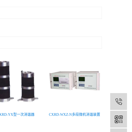
1
XRD-YX型一次消谐器
CXRD-WXZ-N多段微机消谐装置